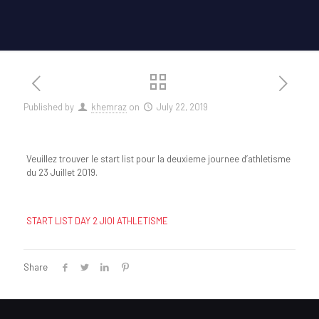
Published by
khemraz
on
July 22, 2019
Veuillez trouver le start list pour la deuxieme journee d’athletisme
du 23 Juillet 2019.
START LIST DAY 2 JIOI ATHLETISME
Share